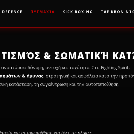
F DEFENCE
ΠΥΓΜΑΧΊΑ
KICK BOXING
ΤΆΕ ΚΒΟΝ ΝΤ
ΗΤΙΣΜΌΣ & ΣΩΜΑΤΙΚΉ ΚΑΤ
αναπτύσσει δύναμη, αντοχή και ταχύτητα. Στο Fighting Spirit,
πημάτων & άμυνας
, στρατηγική και ασφάλεια κατά την προπό
σική κατάσταση, τη συγκέντρωση και την αυτοπεποίθηση.
ς
ρχία και αυτοπεποίθηση για όλες τις ηλικίες.